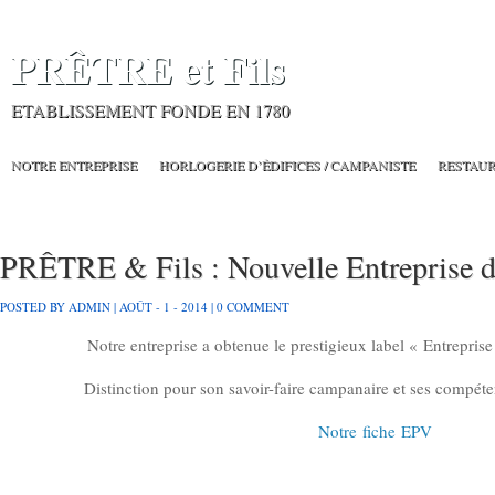
PRÊTRE et Fils
ETABLISSEMENT FONDE EN 1780
NOTRE ENTREPRISE
HORLOGERIE D’ÉDIFICES / CAMPANISTE
RESTAU
SOCIÉTÉ PRÊTRE ET FILS, NOUVELLE ENTREPRISE DU PATRIMOINE VIVANT
PRÊTRE & Fils : Nouvelle Entreprise d
BLOG
HORLOGERIE MONUMENTALE
ACTIVITÉS
POSTED BY ADMIN | AOÛT - 1 - 2014 |
0 COMMENT
Notre entreprise a obtenue le prestigieux label « Entrepris
Distinction pour son savoir-faire campanaire et ses compéte
Notre fiche EPV