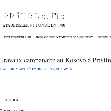
PRÊTRE et Fils
ETABLISSEMENT FONDE EN 1780
NOTRE ENTREPRISE
HORLOGERIE D’ÉDIFICES / CAMPANISTE
RESTAU
SOCIÉTÉ PRÊTRE ET FILS, NOUVELLE ENTREPRISE DU PATRIMOINE VIVANT
Travaux campanaire au Kosovo à Pristi
BLOG
HORLOGERIE MONUMENTALE
ACTIVITÉS
POSTED BY ADMIN | DÉCEMBRE - 28 - 2012 |
0 COMMENT
CATEGORIES:
Comments are closed.